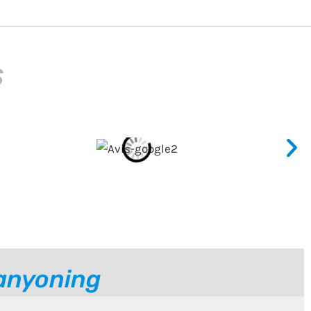
s
canyoning