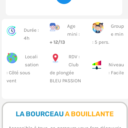
Age
Group
Durée :
mini :
e min
4h
+ 12/13
: 5 pers.
Locali
RDV :
sation
Club
Niveau
: Côté sous
de plongée
: Facile
vent
BLEU PASSION
LA BOURCEAU
A BOUILLANTE
Accessible à tous, ce parcours vous fera découvrir