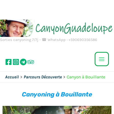
Aller
au
contenu
Sorties canyoning 7/7j - ☎ WhatsApp : +590690356586
Accueil
Parcours Découverte
Canyon à Bouillante
Canyoning à Bouillante