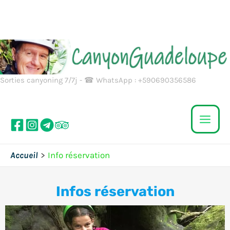
Aller
au
contenu
Sorties canyoning 7/7j - ☎ WhatsApp : +590690356586
Accueil
Info réservation
Infos réservation