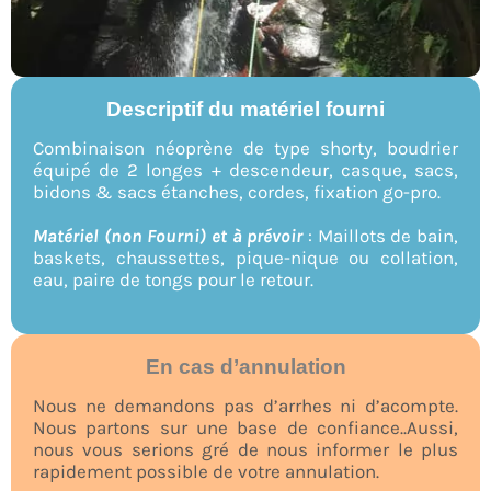
Descriptif du matériel fourni
Combinaison néoprène de type shorty, boudrier
équipé de 2 longes + descendeur, casque, sacs,
bidons & sacs étanches, cordes, fixation go-pro.
Matériel (non Fourni) et à prévoir
: Maillots de bain,
baskets, chaussettes, pique-nique ou collation,
eau, paire de tongs pour le retour.
En cas d’annulation
Nous ne demandons pas d’arrhes ni d’acompte.
Nous partons sur une base de confiance..Aussi,
nous vous serions gré de nous informer le plus
rapidement possible de votre annulation.