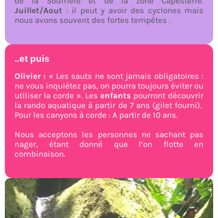
de la Soufrière et de la zone Capesterre.
Juillet/Aout
: il peut y avoir des cyclones mais
nous avons souvent des fortes tempêtes .
..et puis
Olivier :
« Les sauts ne sont jamais obligatoires :
ne vous inquiétez pas, on pourra toujours éviter ou
utiliser la corde ». Les
enfants
pourront découvrir
la rando aquatique à partir de 7 ans (gilet fourni).
Pour les canyons à corde : A partir de 10 ans.
Nous acceptons les personnes ne sachant pas
nager, étant donné que l’on flotte en
combinaison.