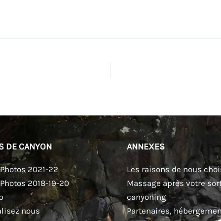
S DE CANYON
ANNEXES
 Photos 2021-22
Les raisons de nous choi
 Photos 2018-19-20
Massage après votre sort
p
canyoning
lisez nous
Partenaires, hébergement