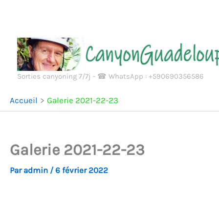
Aller
au
contenu
Sorties canyoning 7/7j - ☎ WhatsApp : +590690356586
Accueil
Galerie 2021-22-23
Galerie 2021-22-23
Par
admin
/
6 février 2022